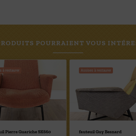
PRODUITS POURRAIENT VOUS INTÉRE
s à restaurer
Assises à restaurer
il Pierre Guariche SK660
fauteuil Guy Besnard