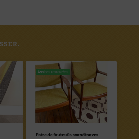
SSER.
Assises restaurées
Paire de fauteuils scandinaves